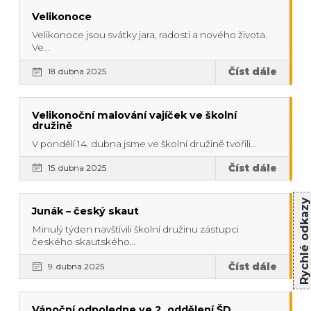
Velikonoce
Velikonoce jsou svátky jara, radosti a nového života.
Ve…
Číst dále
18. dubna 2025
Velikonoční malování vajíček ve školní
družině
V pondělí 14. dubna jsme ve školní družině tvořili…
Číst dále
15. dubna 2025
Rychlé odkazy
Junák – český skaut
Minulý týden navštívili školní družinu zástupci
českého skautského…
Číst dále
9. dubna 2025
Vánoční odpoledne ve 2. oddělení ŠD