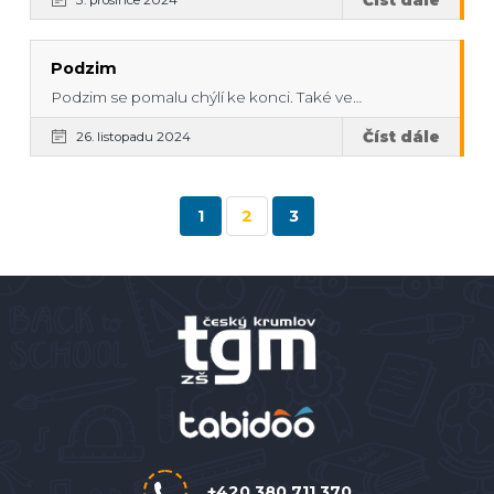
Číst dále
3. prosince 2024
Podzim
Podzim se pomalu chýlí ke konci. Také ve…
Číst dále
26. listopadu 2024
1
2
3
+420 380 711 370