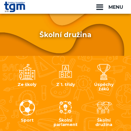
MENU
Školní družina
Ze školy
Z 1. třídy
Úspěchy
žáků
Sport
Školní
Školní
parlament
družina