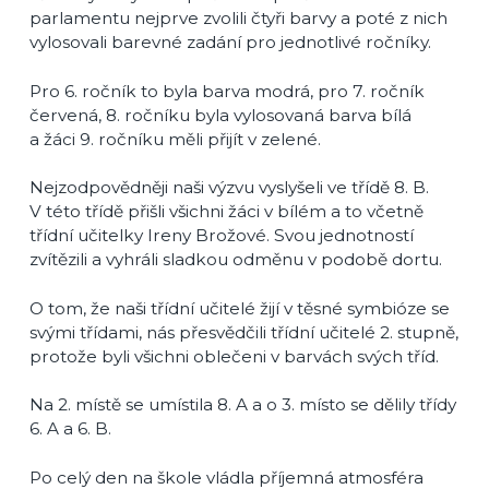
parlamentu nejprve zvolili čtyři barvy a poté z nich
vylosovali barevné zadání pro jednotlivé ročníky.
Pro 6. ročník to byla barva modrá, pro 7. ročník
červená, 8. ročníku byla vylosovaná barva bílá
a žáci 9. ročníku měli přijít v zelené.
Nejzodpovědněji naši výzvu vyslyšeli ve třídě 8. B.
V této třídě přišli všichni žáci v bílém a to včetně
třídní učitelky Ireny Brožové. Svou jednotností
zvítězili a vyhráli sladkou odměnu v podobě dortu.
O tom, že naši třídní učitelé žijí v těsné symbióze se
svými třídami, nás přesvědčili třídní učitelé 2. stupně,
protože byli všichni oblečeni v barvách svých tříd.
Na 2. místě se umístila 8. A a o 3. místo se dělily třídy
6. A a 6. B.
Po celý den na škole vládla příjemná atmosféra