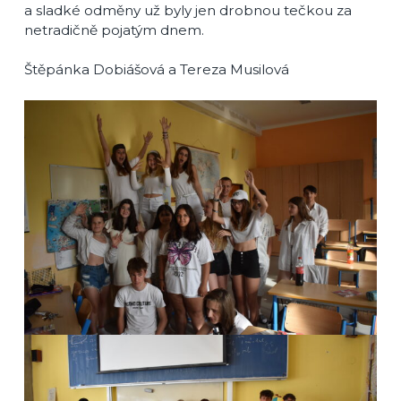
a sladké odměny už byly jen drobnou tečkou za
netradičně pojatým dnem.
Štěpánka Dobiášová a Tereza Musilová