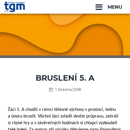
MENU
BRUSLENÍ 5. A
1. března 2018
Žáci 5. A chodili v rámci tělesné výchovy v prosinci, lednu
a únoru bruslit. Všichni žáci zvládli skvěle průpravu, zahráli
si různé hry a v závěrečných hodinách si chlapci vyzkoušeli
také hokej. Za pomoc při výcviku děkujeme panu Papouškovi.