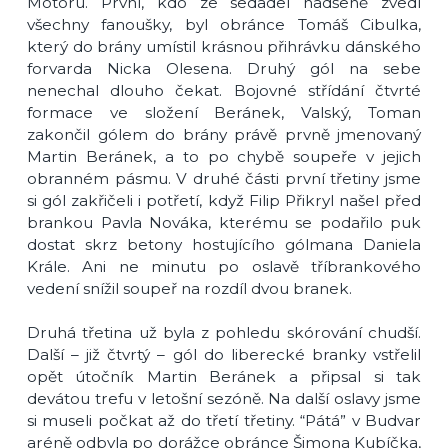
Motoru. První, kdo ze sedadel nadšeně zvedl
všechny fanoušky, byl obránce Tomáš Cibulka,
který do brány umístil krásnou přihrávku dánského
forvarda Nicka Olesena. Druhý gól na sebe
nenechal dlouho čekat. Bojovné střídání čtvrté
formace ve složení Beránek, Valský, Toman
zakončil gólem do brány právě prvně jmenovaný
Martin Beránek, a to po chybě soupeře v jejich
obranném pásmu. V druhé části první třetiny jsme
si gól zakřičeli i potřetí, když Filip Přikryl našel před
brankou Pavla Nováka, kterému se podařilo puk
dostat skrz betony hostujícího gólmana Daniela
Krále. Ani ne minutu po oslavě tříbrankového
vedení snížil soupeř na rozdíl dvou branek.
Druhá třetina už byla z pohledu skórování chudší.
Další – již čtvrtý – gól do liberecké branky vstřelil
opět útočník Martin Beránek a připsal si tak
devátou trefu v letošní sezóně. Na další oslavy jsme
si museli počkat až do třetí třetiny. “Pátá” v Budvar
aréně odbyla po dorážce obránce Šimona Kubíčka,