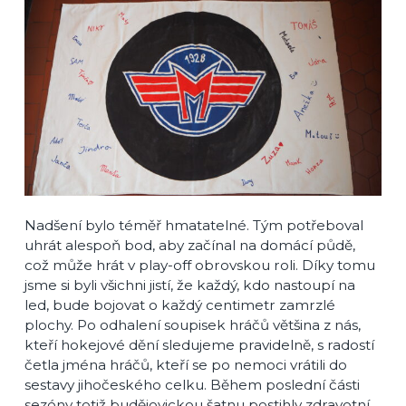
Nadšení bylo téměř hmatatelné. Tým potřeboval
uhrát alespoň bod, aby začínal na domácí půdě,
což může hrát v play-off obrovskou roli. Díky tomu
jsme si byli všichni jistí, že každý, kdo nastoupí na
led, bude bojovat o každý centimetr zamrzlé
plochy. Po odhalení soupisek hráčů většina z nás,
kteří hokejové dění sledujeme pravidelně, s radostí
četla jména hráčů, kteří se po nemoci vrátili do
sestavy jihočeského celku. Během poslední části
sezóny totiž budějovickou šatnu postihly zdravotní