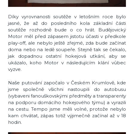
Díky vyrovnanosti soutěže v letošním roce bylo
jasné, že až do posledního kola základní části
soutěže rozhodně bude o co hrát. Budějovický
Motor měl před zápasem jistotu účasti v předkole
play-off, ale nebylo ještě zřejmé, zda bude začínat
doma nebo na ledě soupeře. Stejně tak se čekalo,
jak dopadnou ostatní hokejová utkání, aby se
ukázalo, koho Motor v následujícím klání vůbec
vyzve.
Naše putování započalo v Českém Krumlově, kde
jsme společně všichni nastoupili do autobusu
(vybaveni fanouškovskými předměty a transparenty
na podporu domácího hokejového týmu) a vyrazili
na cestu. Tempo jsme měli volné, protože nebylo
kam chvátat, zápas totiž výjimečně začínal až v 18
hodin.