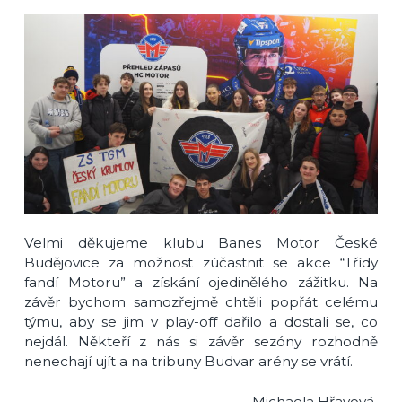
Velmi děkujeme klubu Banes Motor České
Budějovice za možnost zúčastnit se akce “Třídy
fandí Motoru” a získání ojedinělého zážitku. Na
závěr bychom samozřejmě chtěli popřát celému
týmu, aby se jim v play-off dařilo a dostali se, co
nejdál. Někteří z nás si závěr sezóny rozhodně
nenechají ujít a na tribuny Budvar arény se vrátí.
Michaela Hřavová