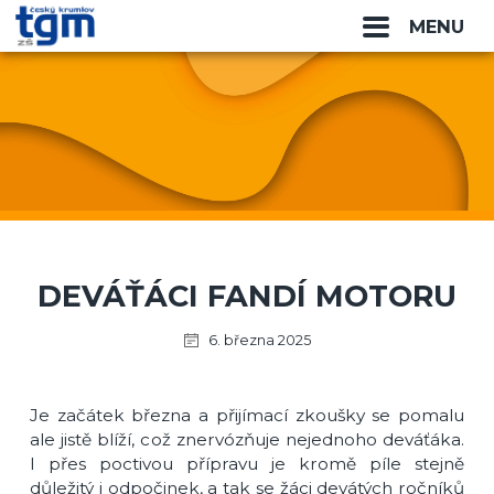
MENU
DEVÁŤÁCI FANDÍ MOTORU
6. března 2025
Je začátek března a přijímací zkoušky se pomalu
ale jistě blíží, což znervózňuje nejednoho deváťáka.
I přes poctivou přípravu je kromě píle stejně
důležitý i odpočinek, a tak se žáci devátých ročníků