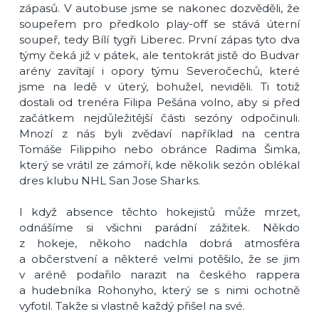
zápasů. V autobuse jsme se nakonec dozvěděli, že
soupeřem pro předkolo play-off se stává úterní
soupeř, tedy Bílí tygři Liberec. První zápas tyto dva
týmy čeká již v pátek, ale tentokrát jistě do Budvar
arény zavítají i opory týmu Severočechů, které
jsme na ledě v úterý, bohužel, neviděli. Ti totiž
dostali od trenéra Filipa Pešána volno, aby si před
začátkem nejdůležitější části sezóny odpočinuli.
Mnozí z nás byli zvědaví například na centra
Tomáše Filippiho nebo obránce Radima Šimka,
který se vrátil ze zámoří, kde několik sezón oblékal
dres klubu NHL San Jose Sharks.
I když absence těchto hokejistů může mrzet,
odnášíme si všichni parádní zážitek. Někdo
z hokeje, někoho nadchla dobrá atmosféra
a občerstvení a některé velmi potěšilo, že se jim
v aréně podařilo narazit na českého rappera
a hudebníka Rohonyho, který se s nimi ochotně
vyfotil. Takže si vlastně každý přišel na své.