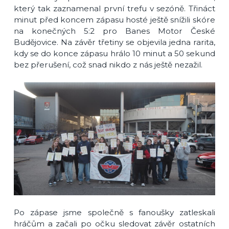
který tak zaznamenal první trefu v sezóně. Třináct
minut před koncem zápasu hosté ještě snížili skóre
na konečných 5:2 pro Banes Motor České
Budějovice. Na závěr třetiny se objevila jedna rarita,
kdy se do konce zápasu hrálo 10 minut a 50 sekund
bez přerušení, což snad nikdo z nás ještě nezažil.
Po zápase jsme společně s fanoušky zatleskali
hráčům a začali po očku sledovat závěr ostatních