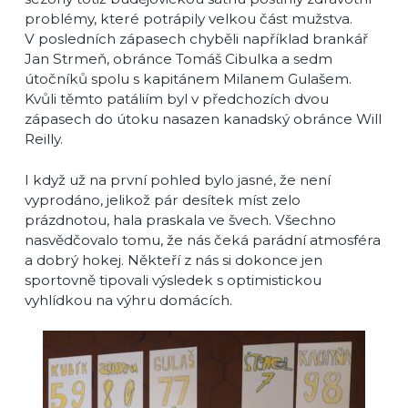
problémy, které potrápily velkou část mužstva.
V posledních zápasech chyběli například brankář
Jan Strmeň, obránce Tomáš Cibulka a sedm
útočníků spolu s kapitánem Milanem Gulašem.
Kvůli těmto patáliím byl v předchozích dvou
zápasech do útoku nasazen kanadský obránce Will
Reilly.
I když už na první pohled bylo jasné, že není
vyprodáno, jelikož pár desítek míst zelo
prázdnotou, hala praskala ve švech. Všechno
nasvědčovalo tomu, že nás čeká parádní atmosféra
a dobrý hokej. Někteří z nás si dokonce jen
sportovně tipovali výsledek s optimistickou
vyhlídkou na výhru domácích.