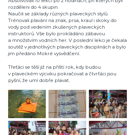
Absolvovali 10 lekcí po 2 hodinách, při kterých byli
rozděleni do 4 skupin.
Naučili se základy různých plaveckých stylů.
Trénovali plavání na znak, prsa, kraul i skoky do
vody pod vedením zkušených plaveckých
instruktorů. Vše bylo prokládáno zábavou
a množstvím vodních her. V poslední lekci je čekala
soutěž v jednotlivých plaveckých disciplinách a bylo
jim předáno Mokré vysvědčení.
Třeťáci se těší již na příští rok, kdy budou
v plaveckém výcviku pokračovat a čtvrťáci jsou
pyšní, že umí dobře plavat.