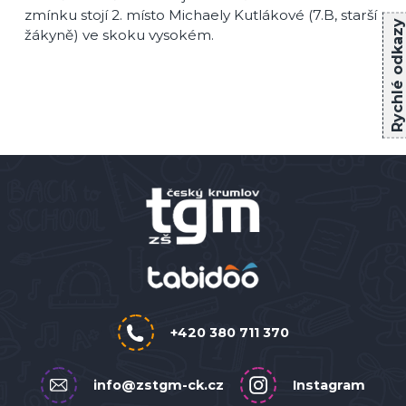
zmínku stojí 2. místo Michaely Kutlákové (7.
B, starší
Rychlé odkazy
žákyně) ve skoku vysokém.
+420 380 711 370
info@zstgm-ck.cz
Instagram