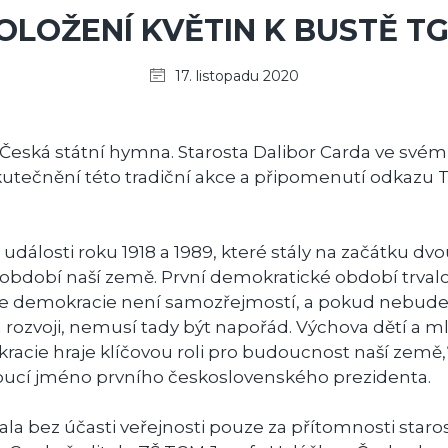
OLOŽENÍ KVĚTIN K BUSTĚ T
17. listopadu 2020
Česká státní hymna. Starosta Dalibor Carda ve své
utečnění této tradiční akce a připomenutí odkazu 
události roku 1918 a 1989, které stály na začátku dv
bdobí naší země. První demokratické období trvalo
že demokracie není samozřejmostí, a pokud nebud
m rozvoji, nemusí tady být napořád. Výchova dětí a m
acie hraje klíčovou roli pro budoucnost naší země,“
oucí jméno prvního československého prezidenta.
ala bez účasti veřejnosti pouze za přítomnosti star