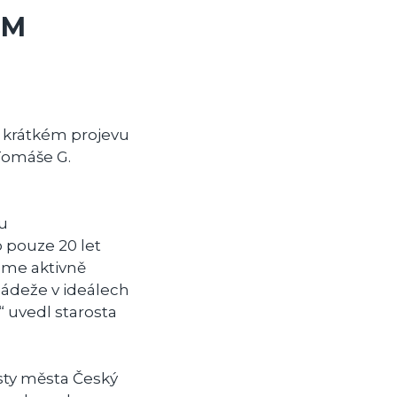
GM
m krátkém projevu
Tomáše G.
ou
 pouze 20 let
eme aktivně
ládeže v ideálech
 uvedl starosta
osty města Český