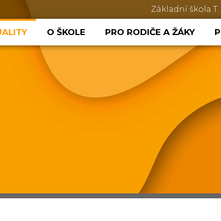
Základní škola T.
ALITY
O ŠKOLE
PRO RODIČE A ŽÁKY
P