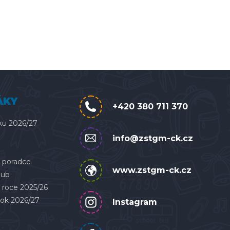
ÁKY
+420 380 711 370
ku 2026/27
info@zstgm-ck.cz
 poradce
www.zstgm-ck.cz
lub
 roce 2025/26
rok 2026/27
Instagram