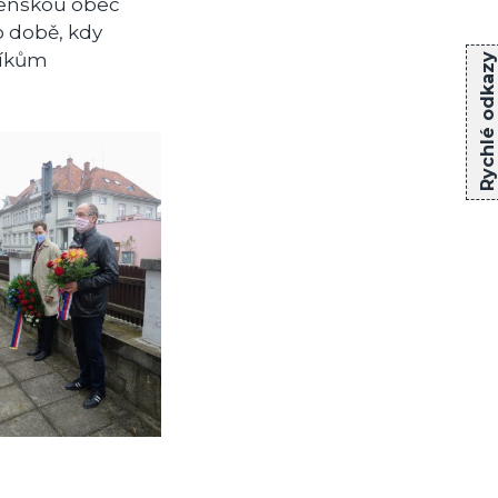
venskou obec
o době, kdy
níkům
Rychlé odkazy