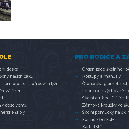
OLE
PRO RODIČE A Ž
dní deska
Organizace školního ro
ěchy našich žáků
Postupy a manuály
ájem prostor a půjčovna lyží
Čtenářská gramotnost
rová řízení
Informace výchovného
ita
Školní družina, CPDM k
hiv absolventů
Zájmové kroužky ve šk.
nerské školy
Školní pomůcky na šk. 
Formuláře školy
Karta ISIC