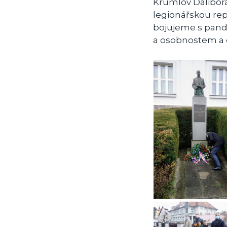
Krumlov Dalibora
legionářskou repr
bojujeme s pande
a osobnostem a 