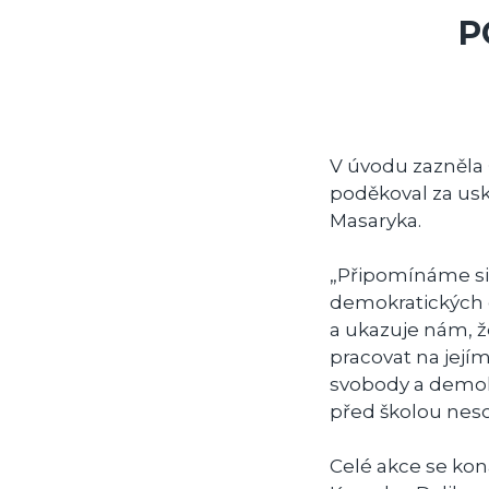
P
V úvodu zazněla 
poděkoval za usk
Masaryka.
„Připomínáme si 
demokratických o
a ukazuje nám, 
pracovat na její
svobody a demokr
před školou nes
Celé akce se kon