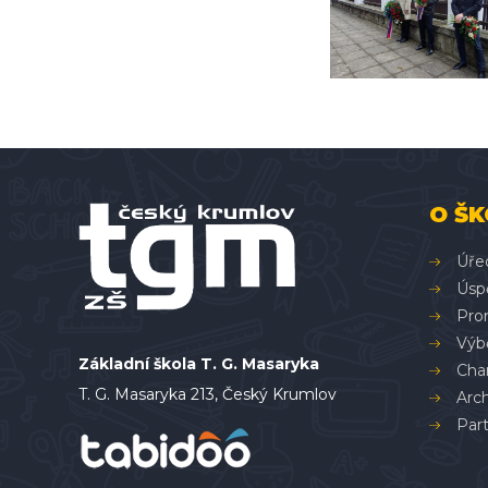
O ŠK
Úře
Úsp
Pron
Výbě
Základní škola T. G. Masaryka
Char
T. G. Masaryka 213, Český Krumlov
Arc
Part