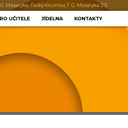
 G. Masaryka, Český Krumlov, T. G. Masaryka 213
RO UČITELE
JÍDELNA
KONTAKTY