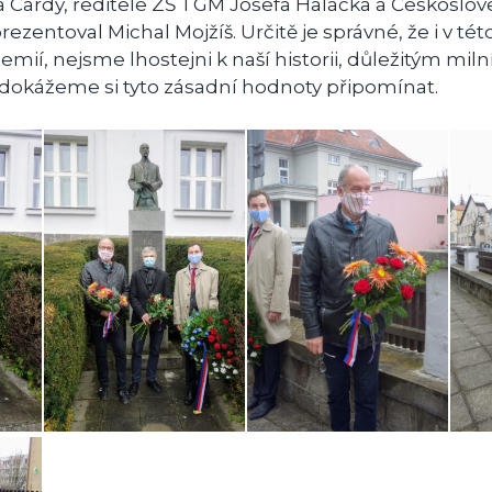
 Cardy, ředitele ZŠ TGM Josefa Haláčka a Českoslo
ezentoval Michal Mojžíš. Určitě je správné, že i v tét
mií, nejsme lhostejni k naší historii, důležitým mil
dokážeme si tyto zásadní hodnoty připomínat.