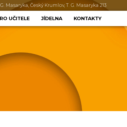
 G. Masaryka, Český Krumlov, T. G. Masaryka 213
RO UČITELE
JÍDELNA
KONTAKTY