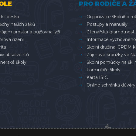
OLE
PRO RODIČE A Ž
dní deska
Organizace školního ro
ěchy našich žáků
Postupy a manuály
ájem prostor a půjčovna lyží
Čtenářská gramotnost
rová řízení
Informace výchovného
ita
Školní družina, CPDM k
hiv absolventů
Zájmové kroužky ve šk.
nerské školy
Školní pomůcky na šk. 
Formuláře školy
Karta ISIC
Online schránka důvěry