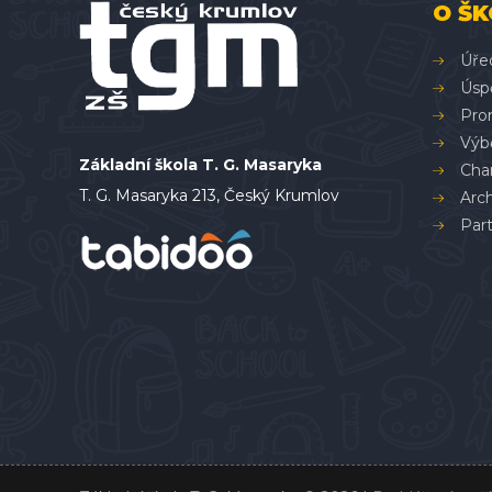
O ŠK
Úře
Úsp
Pron
Výbě
Základní škola T. G. Masaryka
Char
T. G. Masaryka 213, Český Krumlov
Arc
Part