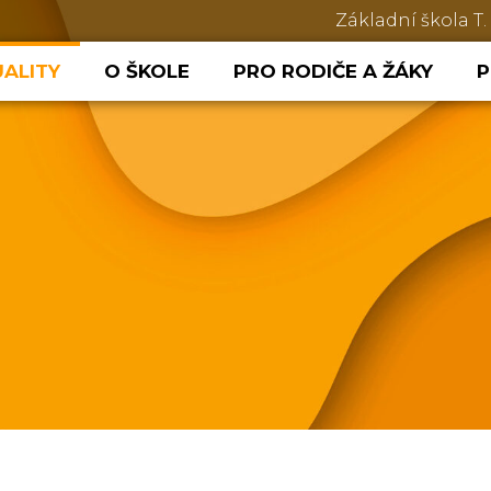
Základní škola T.
ALITY
O ŠKOLE
PRO RODIČE A ŽÁKY
P