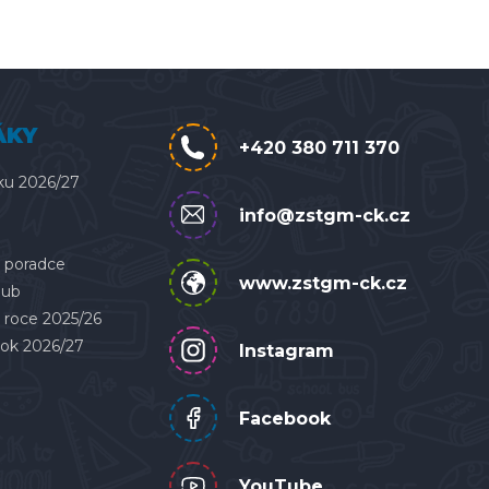
ÁKY
+420 380 711 370
ku 2026/27
info@zstgm-ck.cz
 poradce
www.zstgm-ck.cz
lub
 roce 2025/26
rok 2026/27
Instagram
Facebook
YouTube