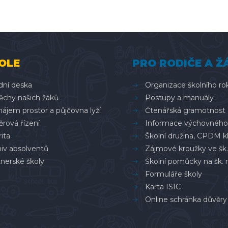
OLE
PRO RODIČE A Ž
dní deska
Organizace školního ro
ěchy našich žáků
Postupy a manuály
ájem prostor a půjčovna lyží
Čtenářská gramotnost
rová řízení
Informace výchovného
ita
Školní družina, CPDM k
hiv absolventů
Zájmové kroužky ve šk.
nerské školy
Školní pomůcky na šk. 
Formuláře školy
Karta ISIC
Online schránka důvěry