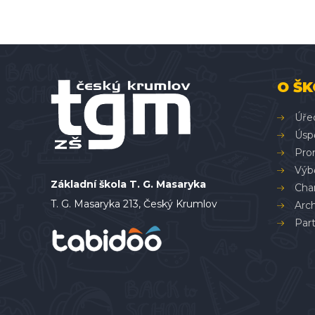
O ŠK
Úře
Úsp
Pron
Výbě
Základní škola T. G. Masaryka
Char
T. G. Masaryka 213, Český Krumlov
Arc
Part