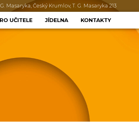
 G. Masaryka, Český Krumlov, T. G. Masaryka 213
RO UČITELE
JÍDELNA
KONTAKTY