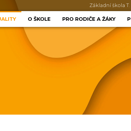
Základní škola T.
ALITY
O ŠKOLE
PRO RODIČE A ŽÁKY
P