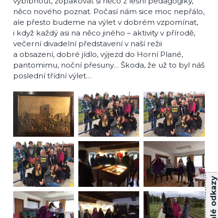
vyblbnout, zopakovat si něco z lesní pedagogiky,
něco nového poznat. Počasí nám sice moc nepřálo,
ale přesto budeme na výlet v dobrém vzpomínat,
i když každý asi na něco jiného – aktivity v přírodě,
večerní divadelní představení v naší režii
a obsazení, dobré jídlo, výjezd do Horní Plané,
pantomimu, noční přesuny… Škoda, že už to byl náš
poslední třídní výlet…
Rychlé odkazy