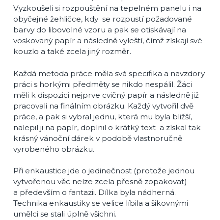
Vyzkoušeli si rozpouštění na tepelném panelu i na
obyčejné žehličce, kdy se rozpustí požadované
barvy do libovolné vzoru a pak se otiskávají na
voskovaný papír a následně vyleští, čímž získají své
kouzlo a také zcela jiný rozměr.
Každá metoda práce měla svá specifika a navzdory
práci s horkými předměty se nikdo nespálil. Žáci
měli k dispozici nejprve cvičný papír a následně již
pracovali na finálním obrázku. Každý vytvořil dvě
práce, a pak si vybral jednu, která mu byla bližší,
nalepil ji na papír, doplnil o krátký text a získal tak
krásný vánoční dárek v podobě vlastnoručně
vyrobeného obrázku.
Při enkaustice jde o jedinečnost (protože jednou
vytvořenou věc nelze zcela přesně zopakovat)
a především o fantazii. Dílka byla nádherná.
Technika enkaustiky se velice líbila a šikovnými
umělci se stali úplně všichni.