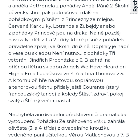
a anděla Petřronela z pohádky Anděl Páně 2. Školní
pěvecký sbor pak pokračoval i dalšími
pohádkovými písněmi z Princezny ze mlejna,
Červené Karkulky, Lotranda a Zubejdy anebo
z pohádky Princové jsou na draka. Na ně později
navázaly i děti z 1. a 2. třídy, které písně z pohádek
pravidelně zpívají ve školní družině. Doplnily je např.
o veselou skladbu Není nutno… z pohádky Tři
veteráni. Jindřich Procházka z 6. B zahrál na
příčnou flétnu skladbu Angels We Have Heard on
High a Ema Ludačková ze 4. A a Tina Thonová z 5.
A k tomu při hře na altovou, sopránovou
a tenorovou flétnu přidaly ještě Courante (starý
francouzskký tanec) a koledy Štěstí, zdraví, pokoj
svatý a Štědrý večer nastal.
Nechyběla ani divadelní představení či dramatická
vystoupení. Pohádku Ze sněhového vršku zahrála
děvčata (3. a 4. třída) z divadelního kroužku
vedeného paní učitelkou Věrou Matlachovou a 7. B