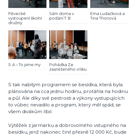
Pěvecké
Sám doma v
Ema Ludačková a
vystoupení školní
podání 7. B
Tina Thonová
družiny
5. A – To jsme my
Pohádka Ze
zasněženého vršku
S tak nabitým programem se besídka, která byla
plánována na cca jednu hodinu, protáhla na hodinu
a půl. Ale díky své pestrosti a výkony vystupujících
to vůbec nevadilo a program, který měl spád, se
všem divákům líbil.
Výtěžek z jarmarku a dobrovolného vstupného na
besídku, jenž nakonec činil přesně 12 000 Kč, bude