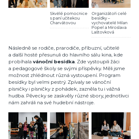
Skvělé pomocnice
Organizátoři celé
s paní učitekou
besídky –
Charvátovou
vychovatelé Milan
Popel a Miroslava
Laštovková
Následně se rodiče, prarodiče, příbuzní, učitelé
a další hosté přesunuli do hlavního sálu kina, kde
probíhala
vánoční besídka
. Zde vystoupili žáci
a pedagogové školy se svými příspěvky. Měli jsme
možnost zhlédnout různá vystoupení. Program
besídky byl velmi pestrý. Zpívaly se vánoční
písničky i písničky z pohádek, zazněla tu i vážná
hudba. Pěvecky se zaskvěly různé sbory, jednotlivci
nám zahráli na své hudební nástroje.