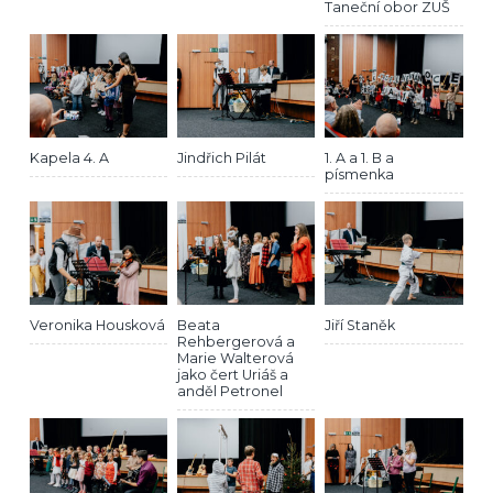
Taneční obor ZUŠ
Kapela 4. A
Jindřich Pilát
1. A a 1. B a
písmenka
Veronika Housková
Beata
Jiří Staněk
Rehbergerová a
Marie Walterová
jako čert Uriáš a
anděl Petronel