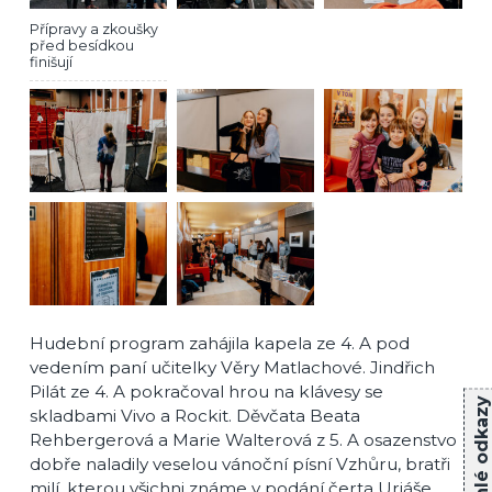
Přípravy a zkoušky
před besídkou
finišují
Hudební program zahájila kapela ze 4. A pod
vedením paní učitelky Věry Matlachové. Jindřich
Pilát ze 4. A pokračoval hrou na klávesy se
Rychlé odkazy
skladbami Vivo a Rockit. Děvčata Beata
Rehbergerová a Marie Walterová z 5. A osazenstvo
dobře naladily veselou vánoční písní Vzhůru, bratři
milí, kterou všichni známe v podání čerta Uriáše