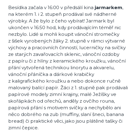
Besídka začala v 16:00 v předsálí kina
jarmarkem
,
na kterém 1. i 2. stupeň prodával své nádherné
výrobky. A že bylo z čeho vybírat! Jarmark byl
ukončen v 16:50 hod, kdy prodávajícím téměř nic
nezbylo. Lidé si mohli koupit vánoční stromečky
z šišek vyrobených žáky 2. stupně v rámci výtvarné
výchovy a pracovních činností, lucerničky na svíčky
ze starých zavařovacích sklenic, vánoční ozdoby
z papíru či z hlíny z keramického kroužku, vánoční
přání vytvořená technikou linorytu a akvarelu,
vánoční přáníčka a dárkové krabičky
z kaligrafického kroužku a nebo dokonce ručně
malovaný balící papír. Žáci z 1. stupně pak prodávali
papírové modely zimní krajiny, malé Ježíšky ve
skořápkách od ořechů, anděly z ovčího rouna,
papírová přání s motivem svíčky a nechybělo ani
něco dobrého na zub (muffiny, slaní šneci, banana
bread) či praktické věci, jako jsou plátěné tašky či
zimní čepice.