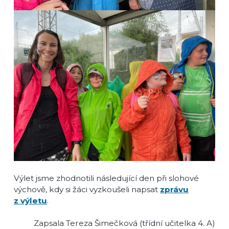
Výlet jsme zhodnotili následující den při slohové
výchově, kdy si žáci vyzkoušeli napsat
zprávu
z výletu
.
Zapsala Tereza Šimečková (třídní učitelka 4. A)