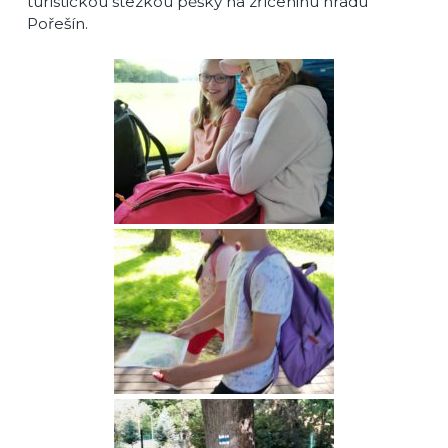
turistickou stezkou pěšky na zříceninu hradu
Pořešín.