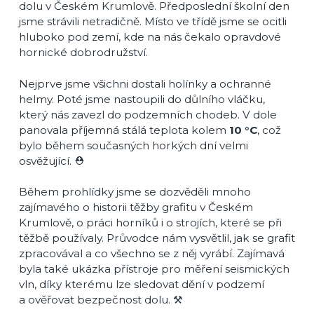
dolu v Českém Krumlově. Předposlední školní den
jsme strávili netradičně. Místo ve třídě jsme se ocitli
hluboko pod zemí, kde na nás čekalo opravdové
hornické dobrodružství.
Nejprve jsme všichni dostali holínky a ochranné
helmy. Poté jsme nastoupili do důlního vláčku,
který nás zavezl do podzemních chodeb. V dole
panovala příjemná stálá teplota kolem
10 °C
, což
bylo během současných horkých dní velmi
osvěžující. ⛑️
Během prohlídky jsme se dozvěděli mnoho
zajímavého o historii těžby grafitu v Českém
Krumlově, o práci horníků i o strojích, které se při
těžbě používaly. Průvodce nám vysvětlil, jak se grafit
zpracovával a co všechno se z něj vyrábí. Zajímavá
byla také ukázka přístroje pro měření seismických
vln, díky kterému lze sledovat dění v podzemí
a ověřovat bezpečnost dolu. ⚒️