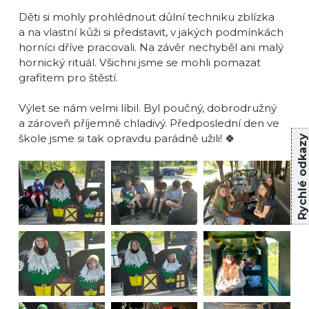
Děti si mohly prohlédnout důlní techniku zblízka
a na vlastní kůži si představit, v jakých podmínkách
horníci dříve pracovali. Na závěr nechyběl ani malý
hornický rituál. Všichni jsme se mohli pomazat
grafitem pro štěstí.
Výlet se nám velmi líbil. Byl poučný, dobrodružný
a zároveň příjemně chladivý. Předposlední den ve
škole jsme si tak opravdu parádně užili! 🍀
Rychlé odkazy