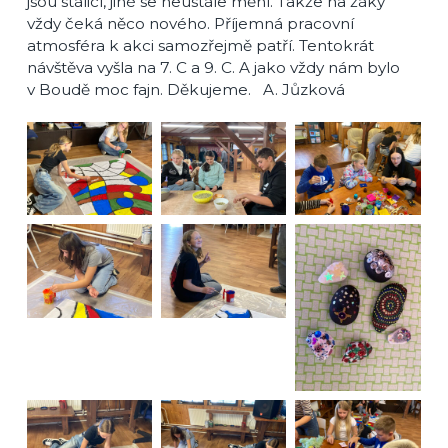
jsou stálicí, jiné se neustále mění. Takže na žáky
vždy čeká něco nového. Příjemná pracovní
atmosféra k akci samozřejmě patří. Tentokrát
návštěva vyšla na 7. C a 9. C. A jako vždy nám bylo
v Boudě moc fajn. Děkujeme. A. Jůzková