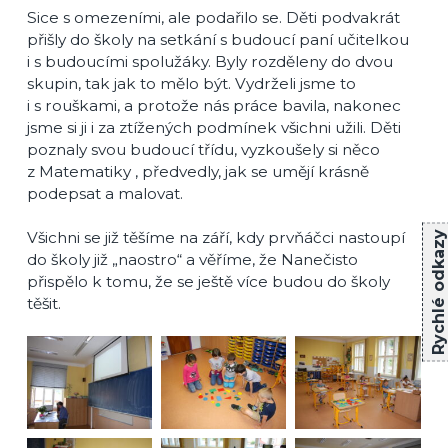
Sice s omezeními, ale podařilo se. Děti podvakrát
přišly do školy na setkání s budoucí paní učitelkou
i s budoucími spolužáky. Byly rozděleny do dvou
skupin, tak jak to mělo být. Vydrželi jsme to
i s rouškami, a protože nás práce bavila, nakonec
jsme si ji i za ztížených podmínek všichni užili. Děti
poznaly svou budoucí třídu, vyzkoušely si něco
z Matematiky , předvedly, jak se umějí krásně
podepsat a malovat.
Všichni se již těšíme na září, kdy prvňáčci nastoupí
Rychlé odkazy
do školy již „naostro“ a věříme, že Nanečisto
přispělo k tomu, že se ještě více budou do školy
těšit.